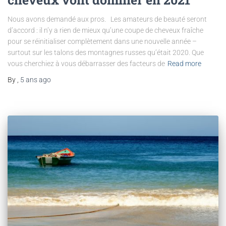
Nous avons demandé aux pros. Les amateurs de beauté seront
d’accord : il n’y a rien de mieux qu’une coupe de cheveux fraîche
pour se réinitialiser complètement dans une nouvelle année –
surtout sur les talons des montagnes russes qu’était 2020. Que
vous cherchiez à vous débarrasser des facteurs de
Read more
By
,
5 ans
ago