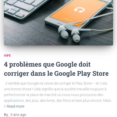
HIPE
4 problèmes que Google doit
corriger dans le Google Play Store
Il semble que Google ne cesse de corriger le Play Store – et c’est
une bonne chose ! Cela signifie que la société travaille toujours à
perfectionner la place de marché où nous nous procurons des
applications, des jeux, des livres, des films et bien plus encore. Mais
il
Read more
By
,
5 ans
ago