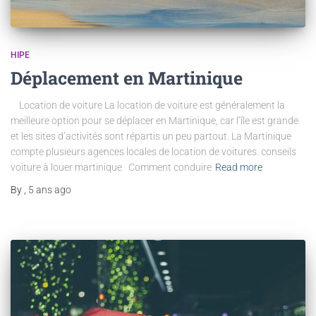
HIPE
Déplacement en Martinique
Location de voiture La location de voiture est généralement la
meilleure option pour se déplacer en Martinique, car l’île est grande
et les sites d’activités sont répartis un peu partout. La Martinique
compte plusieurs agences locales de location de voitures. conseils
voiture à louer martinique Comment conduire
Read more
By
,
5 ans
ago