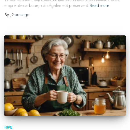
empreinte carbone, mais également préservent
Read more
By
,
2 ans
ago
HIPE