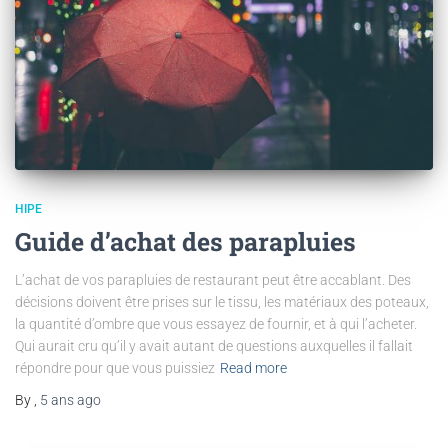
HIPE
Guide d’achat des parapluies
L’achat de vos parapluies de restaurant peut être accablant. Des
décisions doivent être prises sur le tissu, les matériaux des poteaux,
la quantité d’ombre que vous essayez de fournir, et à qui l’acheter.
Qui aurait cru qu’il y avait autant de questions auxquelles il fallait
répondre pour que vous puissiez
Read more
By
,
5 ans
ago