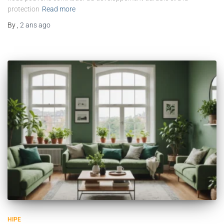
protection
Read more
By
,
2 ans
ago
HIPE