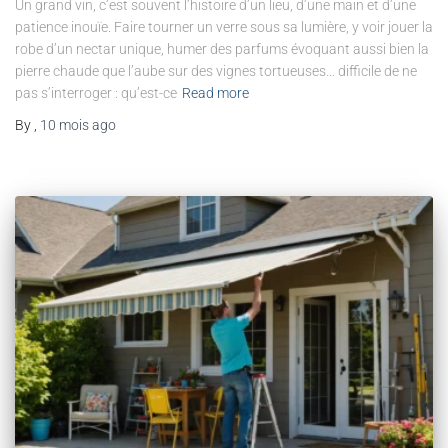
Un grand vin, c’est souvent l’histoire d’un lieu, d’une main et d’une
patience inouïe. Faire tourner un verre sous sa lumière, y voir jouer la
robe d’un nectar unique, humer des parfums évoquant aussi bien la
pierre chaude que l’aube sur des vignes tortueuses… difficile de ne
pas s’interroger : qu’est-ce
Read more
By
,
10 mois
ago