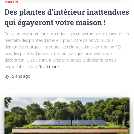
MAISON
Des plantes d’intérieur inattendues
qui égayeront votre maison !
Des plantes d’intérieur inattendues qui égayeront votre maison ! Les
bienfaits des plantes d’intérieur pour votre salon Vous vous
demandez pourquoi introduire des plantes dans votre salon ? Eh
bien, les plantes d’intérieur ne sont pas qu’une question de
décoration. Elles viennent avec une panoplie de bienfaits non
négligeables. Non
Read more
By
,
2 ans
ago