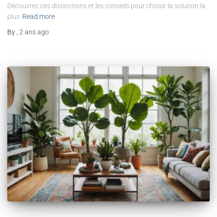
Découvrez ces distinctions et les conseils pour choisir la solution la
plus
Read more
By
,
2 ans
ago