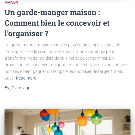
MAISON
Un garde-manger maison :
Comment bien le concevoir et
l’organiser ?
Un garde-manger maison est bien plus qu’un simple espace de
stockage : c’est le cœur de votre cuisine, un endroit qui peut
transformer votre manière de cuisiner et de consommer. En
organisant efficacement un garde-manger chez vous, vous pouvez
non seulement gagner du temps et économiser de l’argent, mais
aussi
Read more
By
,
2 ans
ago