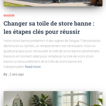
MAISON
Changer sa toile de store banne :
les étapes clés pour réussir
Votre store banne présente-t-il des signes de fatigue ? Décoloration,
déchirures ou taches, un remplacement est nécessaire. Voici un
guide pratique pour renouveler la toile de store banne sereinement.
Raisons et moment idéal pour remplacer la toile de votre store
banne Le renouvellement de la toile de store banne est
indispensable
Read more
By
,
2 ans
ago