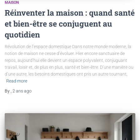
MAISON
Réinventer la maison : quand santé
et bien-être se conjuguent au
quotidien
Révolution de l’espace domestique Dans notre monde moderne, la
notion de maison ne cesse d’évoluer. Hier encore sanctuaire de
repos, aujourd’hui elle devient un espace polyvalent, conjuguant
travail, loisir et, de plus en plus, santé et bien-être. D’une manière ou
d’une autre, les besoins domestiques ont pris un autre tournant,
Read more
By
,
2 ans
ago