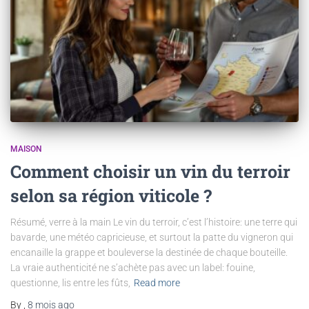
MAISON
Comment choisir un vin du terroir
selon sa région viticole ?
Résumé, verre à la main Le vin du terroir, c’est l’histoire: une terre qui
bavarde, une météo capricieuse, et surtout la patte du vigneron qui
encanaille la grappe et bouleverse la destinée de chaque bouteille.
La vraie authenticité ne s’achète pas avec un label: fouine,
questionne, lis entre les fûts,
Read more
By
,
8 mois
ago