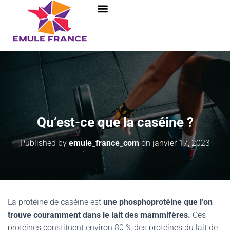
Qu’est-ce que la caséine ?
Published by
emule_france_com
on
janvier 17, 2023
La protéine de caséine est
une phosphoprotéine que l’on
trouve couramment dans le lait des mammifères.
Ces
protéines constituent environ 80 % des protéines du lait de