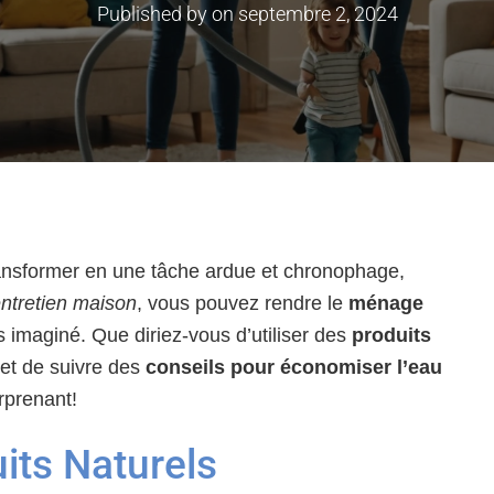
Published by
on
septembre 2, 2024
transformer en une tâche ardue et chronophage,
entretien maison
, vous pouvez rendre le
ménage
s imaginé. Que diriez-vous d’utiliser des
produits
 et de suivre des
conseils pour économiser l’eau
rprenant!
its Naturels